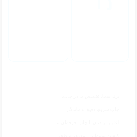
پشتیبانی حرفه ای
ارسال به سراسر کشور
چرا ایران نشان
برند شما، تخصص ما در چاپ.
چاپ سریع، دقیق و ماندگار
اعتبار برندتان با چاپ حرفه‌ای ما
کیفیت بی‌نظیر، روی هر سطحی.