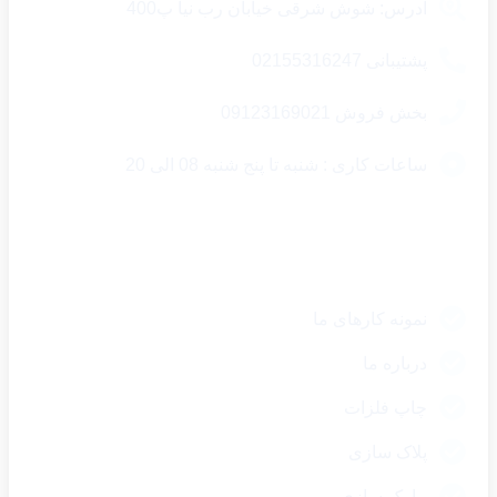
ادرس: شوش شرقی خیابان رب نیا پ400
پشتیبانی 02155316247
بخش فروش 09123169021
ساعات کاری : شنبه تا پنج شنبه 08 الی 20
لینک های سریع
نمونه کارهای ما
درباره ما
چاپ فلزات
پلاک سازی
مارک سازی