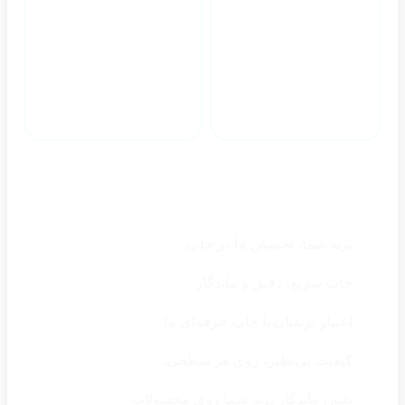
پشتیبانی حرفه ای
ارسال به سراسر کشور
چرا ایران نشان
برند شما، تخصص ما در چاپ.
چاپ سریع، دقیق و ماندگار
اعتبار برندتان با چاپ حرفه‌ای ما
کیفیت بی‌نظیر، روی هر سطحی.
نقش ماندگارِ برند شما روی محصولات